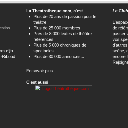
La Theatrotheque.com, c'est...
Le Clu
Plus de 20 ans de passion pour le
théâtre
L'espa
Plus de 25 000 membres
de référ
cation
Près de 8 000 textes de théâtre
passer 
référencés;
vos spec
Plus de 5 000 chroniques de
d'autre
com c§o
spectacles
scène, c
c-Riboud
Plus de 30 000 annonces...
encore !
Rejoign
En savoir plus
C'est aussi