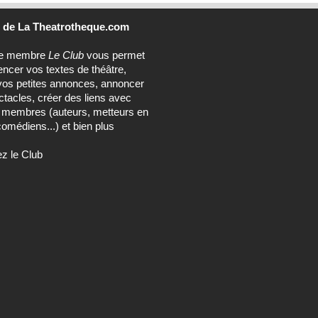
b
de La Theatrotheque.com
ce membre
Le Club
vous permet
encer vos textes de théâtre,
vos petites annonces, annoncer
tacles, créer des liens avec
s membres (auteurs, metteurs en
omédiens...) et bien plus
ez le Club