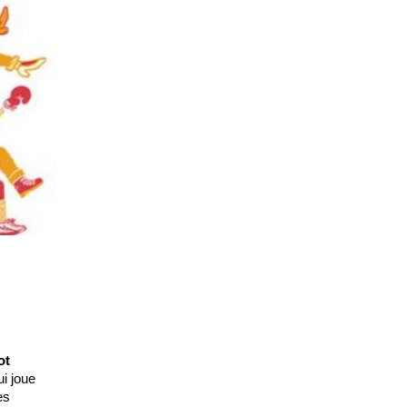
ot
i joue
es