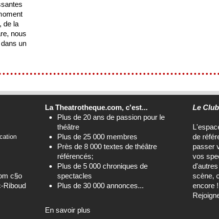
ssantes
 moment
 de la
are, nous
 dans un
La Theatrotheque.com, c'est...
Le Clu
Plus de 20 ans de passion pour le
théâtre
L'espa
Plus de 25 000 membres
de référ
cation
Près de 8 000 textes de théâtre
passer 
référencés;
vos spec
Plus de 5 000 chroniques de
d'autre
com c§o
spectacles
scène, c
c-Riboud
Plus de 30 000 annonces...
encore !
Rejoign
En savoir plus