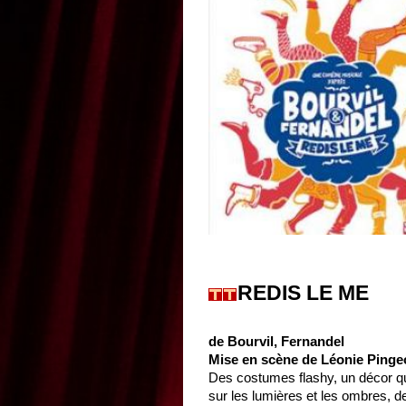
REDIS LE ME
de Bourvil, Fernandel
Mise en scène de Léonie Pinge
Des costumes flashy, un décor qu
sur les lumières et les ombres, d