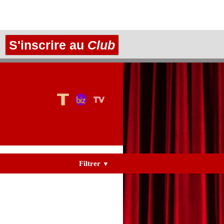
S'inscrire au
Club
Filtrer
▼