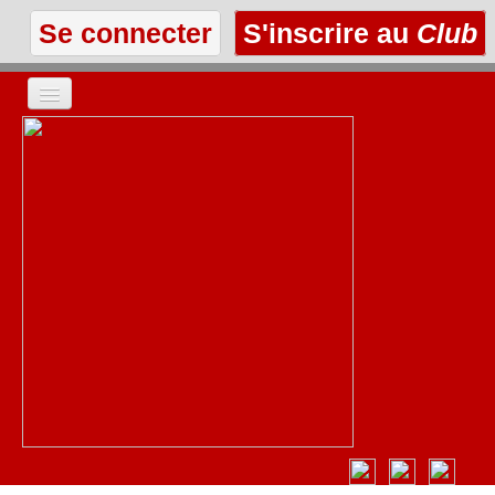
Se connecter
S'inscrire au
Club
ACCUEIL
LES TEXTES
À L'AFFICHE
LES ANNONCES
LE CLUB