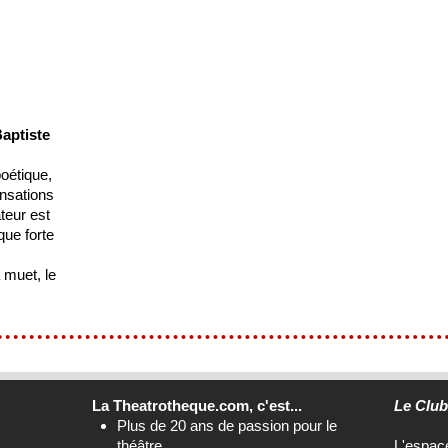
Baptiste
oétique,
ensations
teur est
que forte
 muet, le
La Theatrotheque.com, c'est...
Le Clu
Plus de 20 ans de passion pour le
théâtre
L'espa