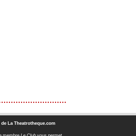
b
de La Theatrotheque.com
ce membre
Le Club
vous permet