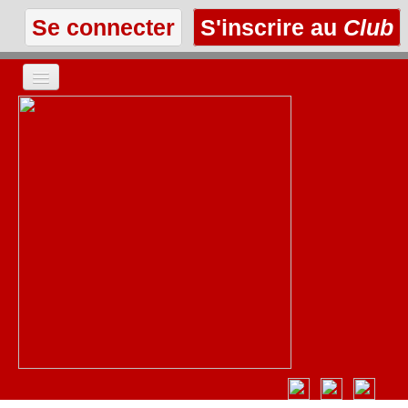
Se connecter
S'inscrire au
Club
ACCUEIL
LES TEXTES
À L'AFFICHE
LES ANNONCES
LE CLUB