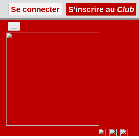
Se connecter
S'inscrire au
Club
ACCUEIL
LES TEXTES
À L'AFFICHE
LES ANNONCES
LE CLUB