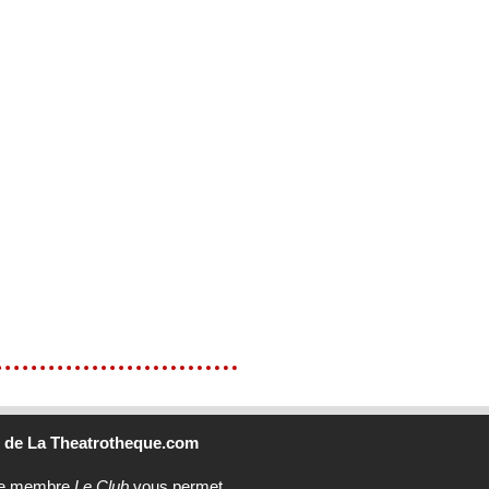
b
de La Theatrotheque.com
ce membre
Le Club
vous permet