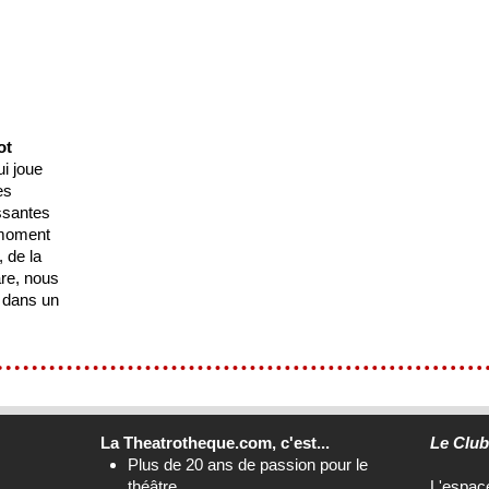
ot
i joue
es
ssantes
 moment
 de la
are, nous
 dans un
La Theatrotheque.com, c'est...
Le Clu
Plus de 20 ans de passion pour le
théâtre
L'espa