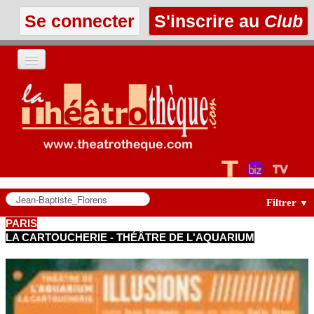
Se connecter
S'inscrire au
Club
ACCUEIL
LES TEXTES
À L'AFFICHE
LES ANNONCES
Filtrer
▼
PARIS
LA CARTOUCHERIE - THÉÂTRE DE L'AQUARIUM
LE CLUB