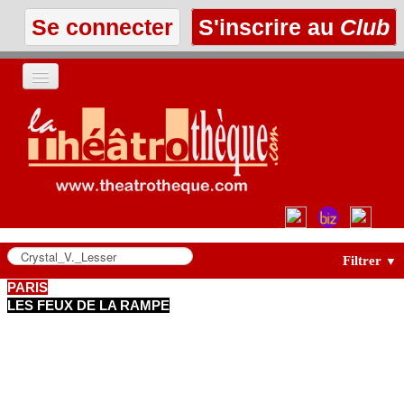
Se connecter
S'inscrire au
Club
ACCUEIL
LES TEXTES
À L'AFFICHE
LES ANNONCES
Filtrer
▼
PARIS
LES FEUX DE LA RAMPE
LE CLUB