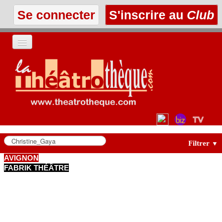
Se connecter
S'inscrire au
Club
ACCUEIL
LES TEXTES
À L'AFFICHE
LES ANNONCES
Filtrer
▼
AVIGNON
FABRIK THÉÂTRE
LE CLUB