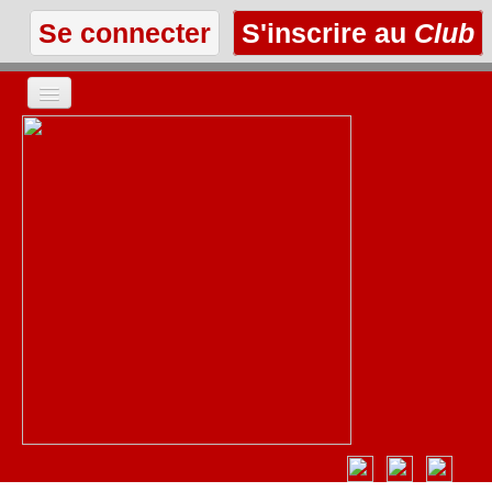
Se connecter
S'inscrire au
Club
ACCUEIL
LES TEXTES
À L'AFFICHE
LES ANNONCES
LE CLUB