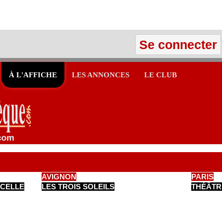
Se connecter
À L'AFFICHE
LES ANNONCES
LE CLUB
AVIGNON
PARIS
NCELLE
LES TROIS SOLEILS
THÉÂTR