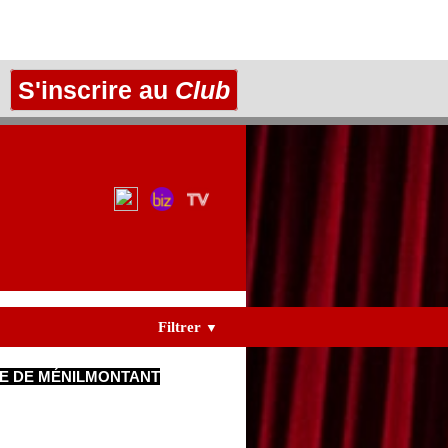
S'inscrire au
Club
Filtrer
▼
E DE MÉNILMONTANT