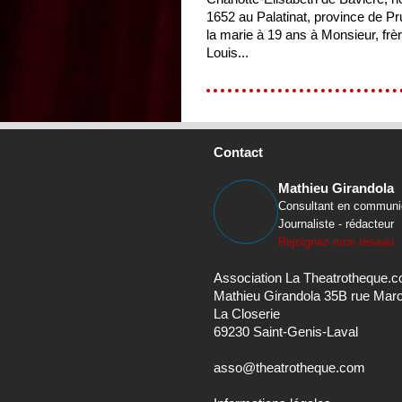
1652 au Palatinat, province de P
la marie à 19 ans à Monsieur, frèr
Louis...
Contact
Mathieu Girandola
Consultant en communi
Journaliste - rédacteur
Rejoignez mon réseau
Association La Theatrotheque.
Mathieu Girandola 35B rue Mar
La Closerie
69230 Saint-Genis-Laval
asso@theatrotheque.com