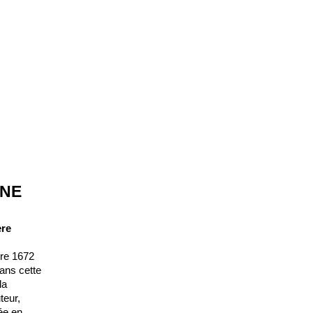
INE
ère
tre 1672
ans cette
la
teur,
ée en