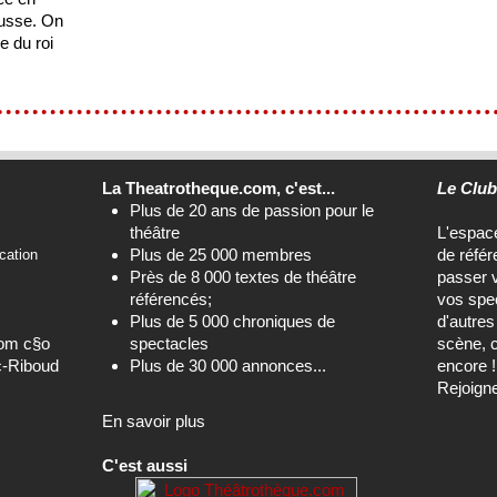
russe. On
e du roi
La Theatrotheque.com, c'est...
Le Clu
Plus de 20 ans de passion pour le
théâtre
L'espa
Plus de 25 000 membres
de référ
cation
Près de 8 000 textes de théâtre
passer 
référencés;
vos spec
Plus de 5 000 chroniques de
d'autre
com c§o
spectacles
scène, c
c-Riboud
Plus de 30 000 annonces...
encore !
Rejoign
En savoir plus
C'est aussi