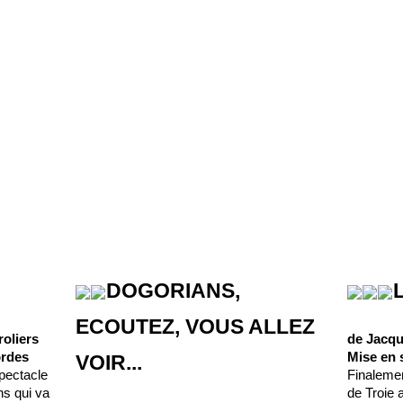
DOGORIANS,
ECOUTEZ, VOUS ALLEZ
roliers
de Jacq
ordes
Mise en
VOIR...
spectacle
Finaleme
ns qui va
de Troie a