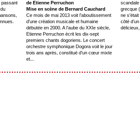
n passant
de Etienne Perruchon
scandale 
 du
Mise en scène de Bernard Cauchard
grecque (
chansons,
Ce mois de mai 2013 voit l’aboutissement
ne s’étai
onnues.
d’une création musicale et humaine
côté d’un
débutée en 2000. A l’aube du XXIe siècle,
délicieux,
Etienne Perruchon écrit les dix-sept
premiers chants dogoriens. Le concert
orchestre symphonique Dogora voit le jour
trois ans après, constitué d’un cœur mixte
et...