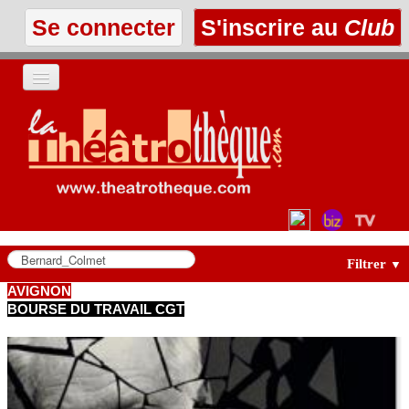
Se connecter
S'inscrire au
Club
ACCUEIL
LES TEXTES
À L'AFFICHE
LES ANNONCES
Filtrer
▼
AVIGNON
BOURSE DU TRAVAIL CGT
LE CLUB