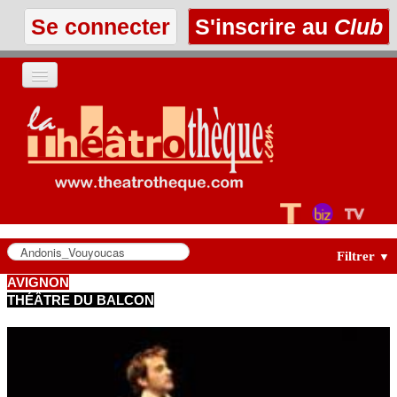
Se connecter
S'inscrire au
Club
ACCUEIL
LES TEXTES
À L'AFFICHE
LES ANNONCES
Filtrer
▼
AVIGNON
THÉÂTRE DU BALCON
LE CLUB