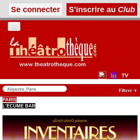
Se connecter
S'inscrire au
Club
ACCUEIL
LES TEXTES
À L'AFFICHE
LES ANNONCES
Filtrer
▼
PARIS
L'ECUME BAR
LE CLUB