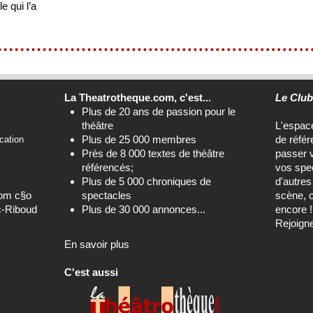
e qui l’a
La Theatrotheque.com, c'est...
Le Clu
Plus de 20 ans de passion pour le
théâtre
L'espa
Plus de 25 000 membres
de référ
cation
Près de 8 000 textes de théâtre
passer 
référencés;
vos spec
Plus de 5 000 chroniques de
d'autre
com c§o
spectacles
scène, c
c-Riboud
Plus de 30 000 annonces...
encore !
Rejoign
En savoir plus
C'est aussi