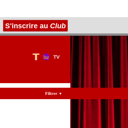
S'inscrire au
Club
Filtrer
▼