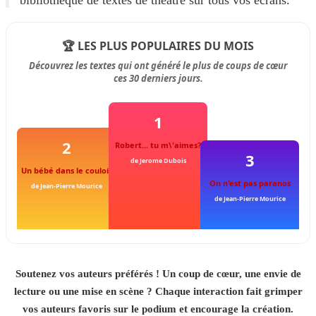
bibliothèque de textes de théâtre sur tous vos écrans.
🏆 LES PLUS POPULAIRES DU MOIS
Découvrez les textes qui ont généré le plus de coups de cœur
ces 30 derniers jours.
1
2
Robert... tu m\'aimes?
3
de Jerome Dubois
Un bébé dans le couloir
On n'est pas paranos
de Jean-Pierre Mourice
de Jean-Pierre Mourice
Soutenez vos auteurs préférés ! Un coup de cœur, une envie de
lecture ou une mise en scène ? Chaque interaction fait grimper
vos auteurs favoris sur le podium et encourage la création.