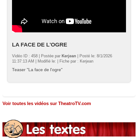
LA FACE DE L'OGRE
Vidéo ID : 458 | Postée par
Kerjean
| Posté le: 8/1/2026
11:37:13 AM | Modifié le: | Fiche par : Kerjean
Teaser "La face de l'ogre"
Voir toutes les vidéos sur TheatroTV.com