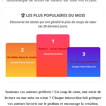
bibliothèque de textes de théâtre sur tous vos écrans.
🏆 LES PLUS POPULAIRES DU MOIS
Découvrez les textes qui ont généré le plus de coups de cœur
ces 30 derniers jours.
1
2
Robert... tu m\'aimes?
3
de Jerome Dubois
Un bébé dans le couloir
On n'est pas paranos
de Jean-Pierre Mourice
de Jean-Pierre Mourice
Soutenez vos auteurs préférés ! Un coup de cœur, une envie de
lecture ou une mise en scène ? Chaque interaction fait grimper
vos auteurs favoris sur le podium et encourage la création.