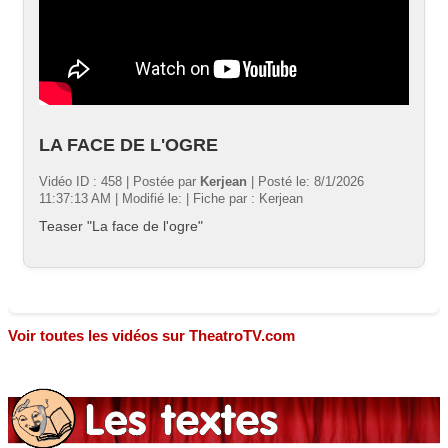
LA FACE DE L'OGRE
Vidéo ID : 458 | Postée par
Kerjean
| Posté le: 8/1/2026
11:37:13 AM | Modifié le: | Fiche par : Kerjean
Teaser "La face de l'ogre"
Voir toutes les vidéos sur TheatroTV.com