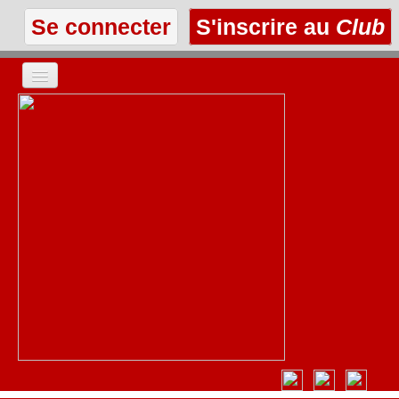
Se connecter
S'inscrire au
Club
ACCUEIL
LES TEXTES
À L'AFFICHE
LES ANNONCES
LE CLUB