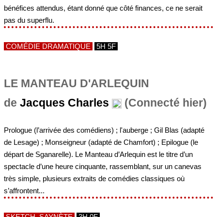
bénéfices attendus, étant donné que côté finances, ce ne serait
pas du superflu.
COMÉDIE DRAMATIQUE
5H 5F
LE MANTEAU D'ARLEQUIN
de
Jacques Charles
(Connecté hier)
Prologue (l’arrivée des comédiens) ; l'auberge ; Gil Blas (adapté
de Lesage) ; Monseigneur (adapté de Chamfort) ; Epilogue (le
départ de Sganarelle). Le Manteau d’Arlequin est le titre d’un
spectacle d’une heure cinquante, rassemblant, sur un canevas
très simple, plusieurs extraits de comédies classiques où
s’affrontent...
SKETCH, SAYNÈTE
3H 0F