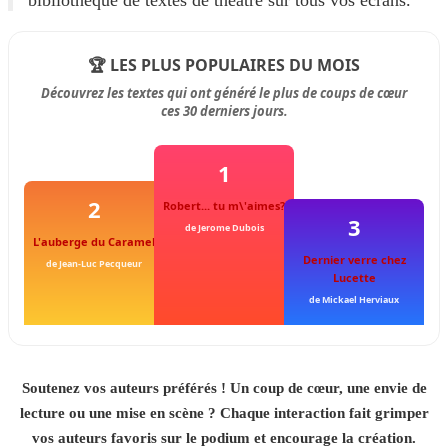
bibliothèque de textes de théâtre sur tous vos écrans.
🏆 LES PLUS POPULAIRES DU MOIS
Découvrez les textes qui ont généré le plus de coups de cœur
ces 30 derniers jours.
1
2
Robert... tu m\'aimes?
3
de Jerome Dubois
L'auberge du Caramel
Dernier verre chez
de Jean-Luc Pecqueur
Lucette
de Mickael Herviaux
Soutenez vos auteurs préférés ! Un coup de cœur, une envie de
lecture ou une mise en scène ? Chaque interaction fait grimper
vos auteurs favoris sur le podium et encourage la création.