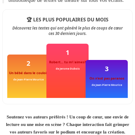
bibliothèque de textes de théâtre sur tous vos écrans.
🏆 LES PLUS POPULAIRES DU MOIS
Découvrez les textes qui ont généré le plus de coups de cœur
ces 30 derniers jours.
1
2
Robert... tu m\'aimes?
3
de Jerome Dubois
Un bébé dans le couloir
On n'est pas paranos
de Jean-Pierre Mourice
de Jean-Pierre Mourice
Soutenez vos auteurs préférés ! Un coup de cœur, une envie de
lecture ou une mise en scène ? Chaque interaction fait grimper
vos auteurs favoris sur le podium et encourage la création.