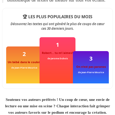
bibliothèque de textes de théâtre sur tous vos écrans.
🏆 LES PLUS POPULAIRES DU MOIS
Découvrez les textes qui ont généré le plus de coups de cœur
ces 30 derniers jours.
1
2
Robert... tu m\'aimes?
3
de Jerome Dubois
Un bébé dans le couloir
On n'est pas paranos
de Jean-Pierre Mourice
de Jean-Pierre Mourice
Soutenez vos auteurs préférés ! Un coup de cœur, une envie de
lecture ou une mise en scène ? Chaque interaction fait grimper
vos auteurs favoris sur le podium et encourage la création.