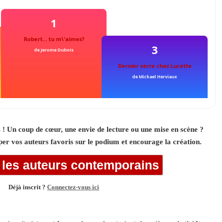
1
Robert... tu m\'aimes?
3
de Jerome Dubois
Dernier verre chez Lucette
de Mickael Herviaux
 ! Un coup de cœur, une envie de lecture ou une mise en scène ?
per vos auteurs favoris sur le podium et encourage la création.
 les auteurs contemporains
Déjà inscrit ?
Connectez-vous ici