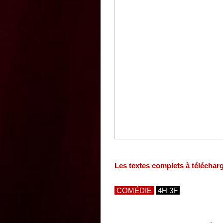
Les textes complets à téléchar
COMÉDIE
4H 3F