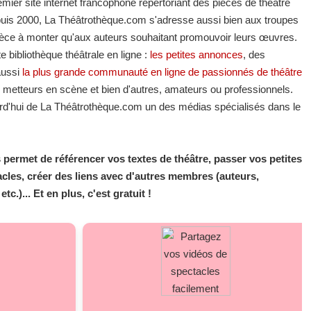
emier site internet francophone répertoriant des pièces de théâtre
puis 2000, La Théâtrothèque.com s'adresse aussi bien aux troupes
pièce à monter qu'aux auteurs souhaitant promouvoir leurs œuvres.
 bibliothèque théâtrale en ligne :
les petites annonces
, des
aussi
la plus grande communauté en ligne de passionnés de théâtre
 metteurs en scène et bien d'autres, amateurs ou professionnels.
ourd'hui de La Théâtrothèque.com un des médias spécialisés dans le
permet de référencer vos textes de théâtre, passer vos petites
les, créer des liens avec d'autres membres (auteurs,
.)... Et en plus, c'est gratuit !