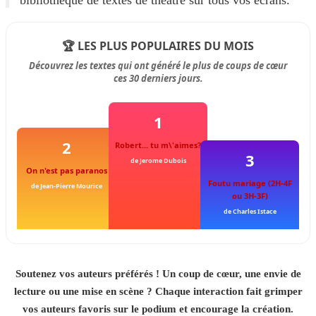
bibliothèque de textes de théâtre sur tous vos écrans.
🏆 LES PLUS POPULAIRES DU MOIS
Découvrez les textes qui ont généré le plus de coups de cœur
ces 30 derniers jours.
1
2
Robert... tu m\'aimes?
3
de Jerome Dubois
On n'est pas paranos
Foutu mariage (2H-4F
de Jean-Pierre Mourice
ou 3H-3F)
de Charles Istace
Soutenez vos auteurs préférés ! Un coup de cœur, une envie de
lecture ou une mise en scène ? Chaque interaction fait grimper
vos auteurs favoris sur le podium et encourage la création.