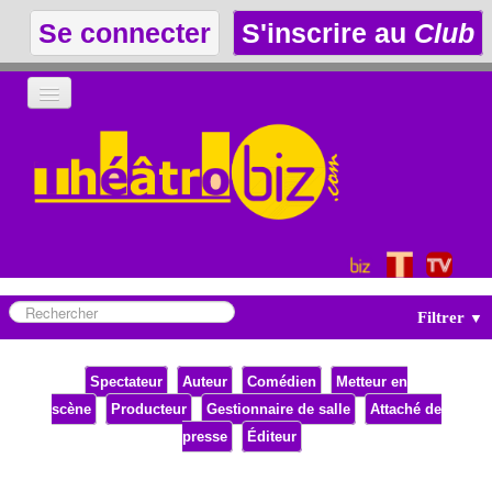
Se connecter
S'inscrire au
Club
LA THÉÂTROTHÈQUE
LE CLUB
LES ANNONCES
Filtrer
▼
Spectateur
Auteur
Comédien
Metteur en
scène
Producteur
Gestionnaire de salle
Attaché de
presse
Éditeur