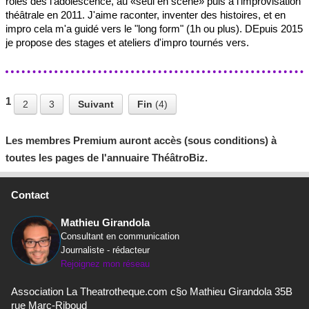
rôles dès l'adolescence, au «seul en scène» puis à l’improvisation
théâtrale en 2011. J'aime raconter, inventer des histoires, et en
impro cela m'a guidé vers le "long form" (1h ou plus). DEpuis 2015
je propose des stages et ateliers d'impro tournés vers.
1
2
3
Suivant
Fin
(4)
Les membres Premium auront accès (sous conditions) à
toutes les pages de l'annuaire ThéâtroBiz.
Contact
Mathieu Girandola
Consultant en communication
Journaliste - rédacteur
Rejoignez mon réseau
Association La Theatrotheque.com c§o Mathieu Girandola 35B
rue Marc-Riboud