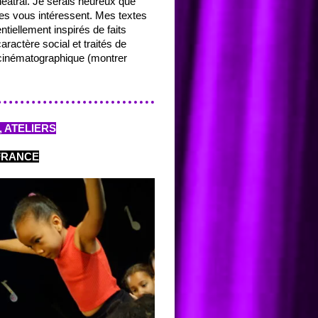
héâtral. Je serais heureux que
es vous intéressent. Mes textes
ntiellement inspirés de faits
aractère social et traités de
cinématographique (montrer
, ATELIERS
-FRANCE