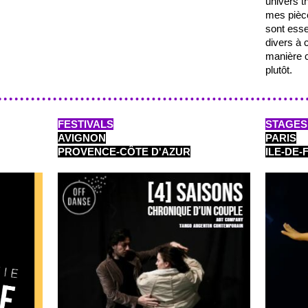
univers t
mes pièc
sont esse
divers à c
manière 
plutôt.
FESTIVALS
STAGES
AVIGNON
PARIS
PROVENCE-CÔTE D'AZUR
ILE-DE