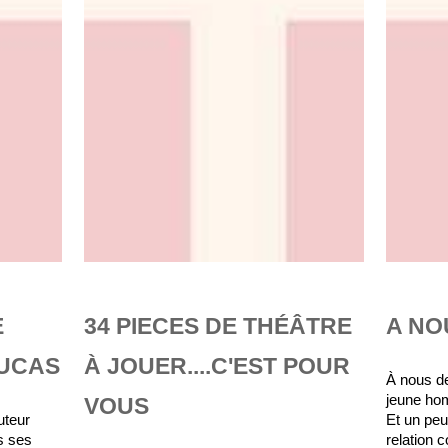
E
34 PIECES DE THÉÂTRE
A NO
LUCAS
À JOUER....C'EST POUR
À nous de
jeune ho
VOUS
uteur
Et un peu
s ses
relation 