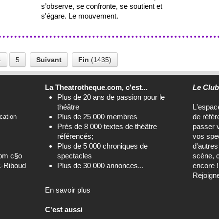
s’observe, se confronte, se soutient et
s'égare. Le mouvement.
4
5
Suivant
Fin
(1435)
La Theatrotheque.com, c'est...
Le Clu
Plus de 20 ans de passion pour le
théâtre
L'espa
Plus de 25 000 membres
de référ
cation
Près de 8 000 textes de théâtre
passer 
référencés;
vos spec
Plus de 5 000 chroniques de
d'autre
com c§o
spectacles
scène, c
c-Riboud
Plus de 30 000 annonces...
encore !
Rejoign
En savoir plus
C'est aussi