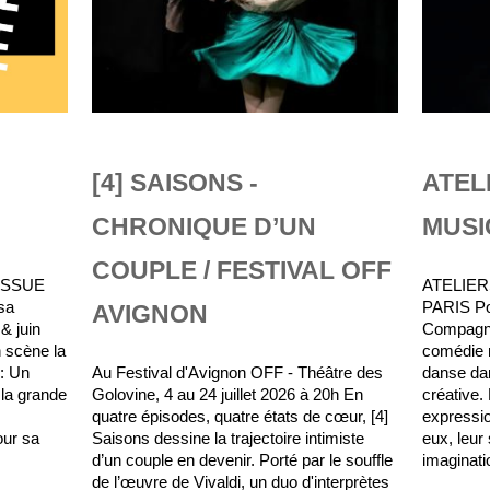
[4] SAISONS -
ATEL
CHRONIQUE D’UN
MUSI
COUPLE / FESTIVAL OFF
MASSUE
ATELIE
sa
PARIS Pou
AVIGNON
& juin
Compagni
 scène la
comédie m
 : Un
Au Festival d'Avignon OFF - Théâtre des
danse da
la grande
Golovine, 4 au 24 juillet 2026 à 20h En
créative.
quatre épisodes, quatre états de cœur, [4]
expressio
our sa
Saisons dessine la trajectoire intimiste
eux, leur
d’un couple en devenir. Porté par le souffle
imaginatio
de l’œuvre de Vivaldi, un duo d'interprètes