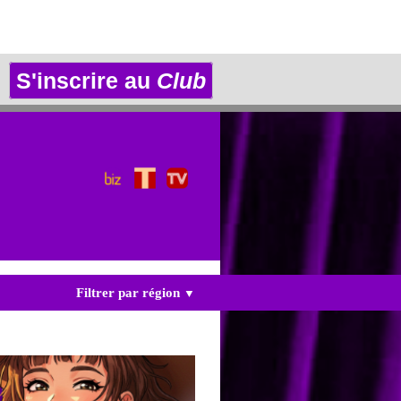
S'inscrire au
Club
Filtrer par région
▼