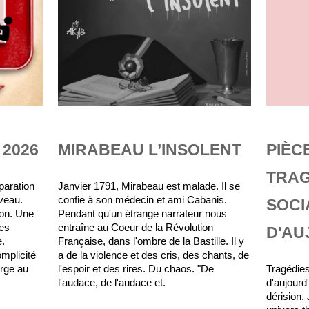
 2026
MIRABEAU L’INSOLENT
PIÈC
TRAG
paration
Janvier 1791, Mirabeau est malade. Il se
veau.
confie à son médecin et ami Cabanis.
SOCI
tion. Une
Pendant qu'un étrange narrateur nous
les
entraîne au Coeur de la Révolution
D'AU
.
Française, dans l'ombre de la Bastille. Il y
mplicité
a de la violence et des cris, des chants, de
erge au
l'espoir et des rires. Du chaos. "De
Tragédie
l'audace, de l'audace et.
d'aujourd
dérision.