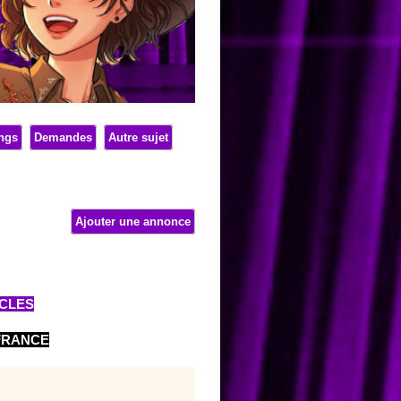
ings
Demandes
Autre sujet
Ajouter une annonce
CLES
-FRANCE