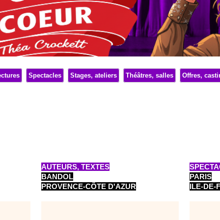
ctures
Spectacles
Stages, ateliers
Théâtres, salles
Offres, cast
AUTEURS, TEXTES
SPECTA
BANDOL
PARIS
PROVENCE-CÔTE D'AZUR
ILE-DE