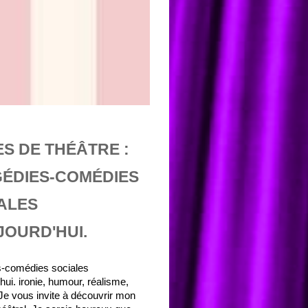
ES DE THÉÂTRE :
ÉDIES-COMÉDIES
ALES
JOURD'HUI.
s-comédies sociales
'hui. ironie, humour, réalisme,
 Je vous invite à découvrir mon