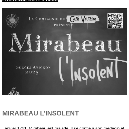
MIRABEAU L’INSOLENT
Janvier 1791, Mirabeau est malade. Il se confie à son médecin et