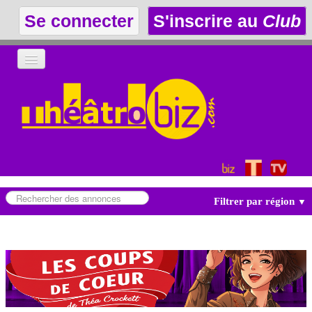
Se connecter
S'inscrire au
Club
LA THÉÂTROTHÈQUE
LE CLUB
LES ANNONCES
Filtrer par région
▼