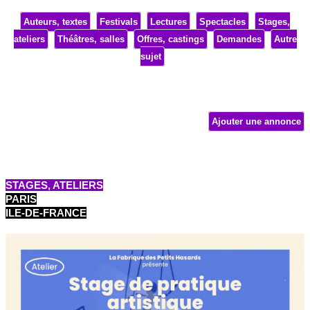
Auteurs, textes
Festivals
Lectures
Spectacles
Stages,
ateliers
Théâtres, salles
Offres, castings
Demandes
Autre
sujet
Ajouter une annonce
STAGES, ATELIERS
PARIS
ILE-DE-FRANCE