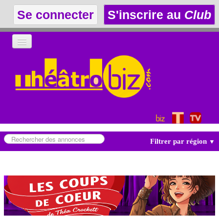
Se connecter
S'inscrire au
Club
LA THÉÂTROTHÈQUE
LE CLUB
LES ANNONCES
Filtrer par région
▼