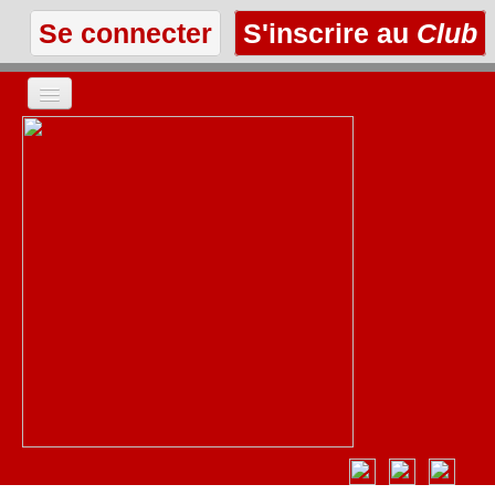
Se connecter
S'inscrire au
Club
ACCUEIL
LES TEXTES
À L'AFFICHE
LES ANNONCES
LE CLUB