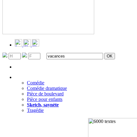
Recherche avancée
Filtrer par genres
▼
Comédie
Comédie dramatique
Pièce de boulevard
Pièce pour enfants
Sketch, saynète
Tragédie