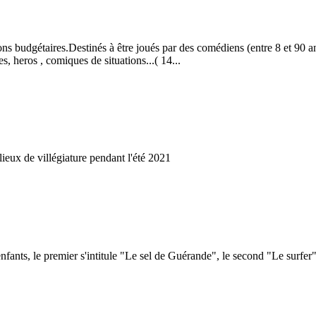
ons budgétaires.Destinés à être joués par des comédiens (entre 8 et 90 ans
s, heros , comiques de situations...( 14...
ieux de villégiature pendant l'été 2021
fants, le premier s'intitule "Le sel de Guérande", le second "Le surfer" 