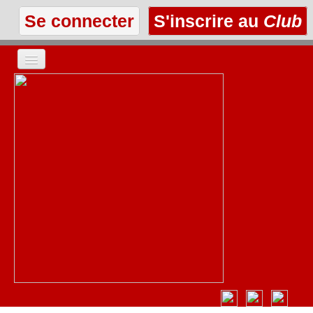
Se connecter
S'inscrire au
Club
ACCUEIL
LES TEXTES
À L'AFFICHE
LES ANNONCES
LE CLUB