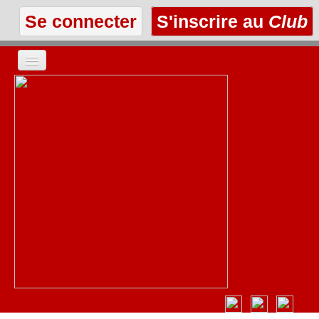
Se connecter
S'inscrire au
Club
ACCUEIL
LES TEXTES
À L'AFFICHE
LES ANNONCES
LE CLUB