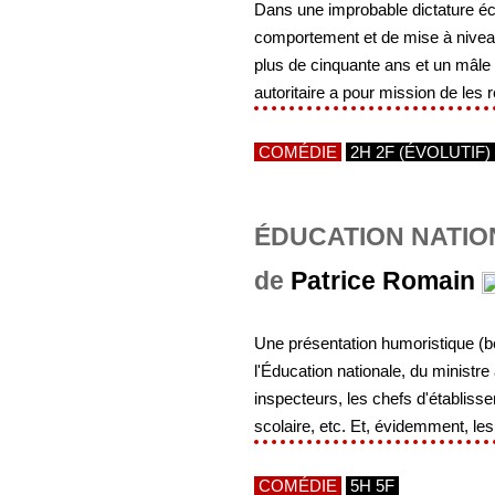
Dans une improbable dictature éc
comportement et de mise à niveau 
plus de cinquante ans et un mâle
autoritaire a pour mission de les r
COMÉDIE
2H 2F (ÉVOLUTIF)
ÉDUCATION NATION
de
Patrice Romain
Une présentation humoristique (be
l'Éducation nationale, du ministre
inspecteurs, les chefs d'établisse
scolaire, etc. Et, évidemment, les.
COMÉDIE
5H 5F