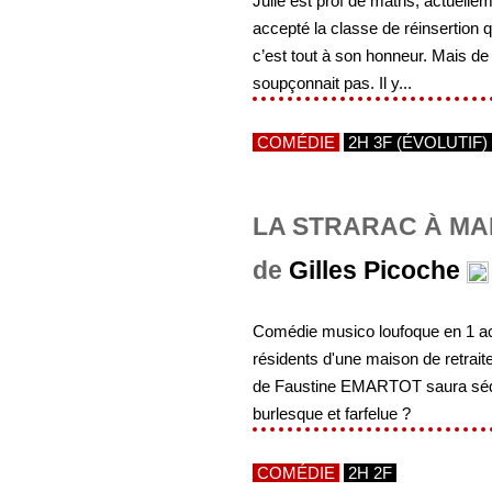
Julie est prof de maths, actuelleme
accepté la classe de réinsertion qu
c’est tout à son honneur. Mais de
soupçonnait pas. Il y...
COMÉDIE
2H 3F (ÉVOLUTIF)
LA STRARAC À MA
de
Gilles Picoche
Comédie musico loufoque en 1 act
résidents d'une maison de retr
de Faustine EMARTOT saura séduire
burlesque et farfelue ?
COMÉDIE
2H 2F