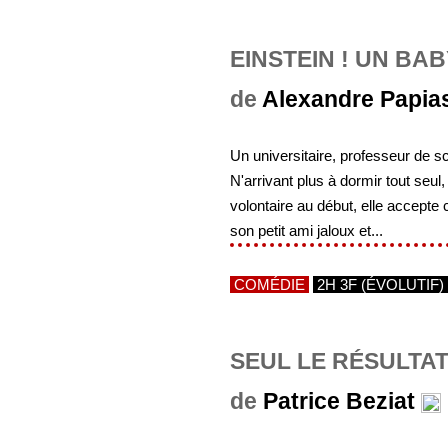
EINSTEIN ! UN BAB
de
Alexandre Papia
Un universitaire, professeur de sc
N'arrivant plus à dormir tout seul,
volontaire au début, elle accepte
son petit ami jaloux et...
COMÉDIE
2H 3F (ÉVOLUTIF)
SEUL LE RÉSULTA
de
Patrice Beziat