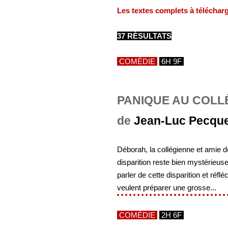
Les textes complets à téléchar
37 RÉSULTATS
COMÉDIE
6H 9F
PANIQUE AU COLL
de
Jean-Luc Pecqu
Déborah, la collégienne et amie d
disparition reste bien mystérieus
parler de cette disparition et réfl
veulent préparer une grosse...
COMÉDIE
2H 6F