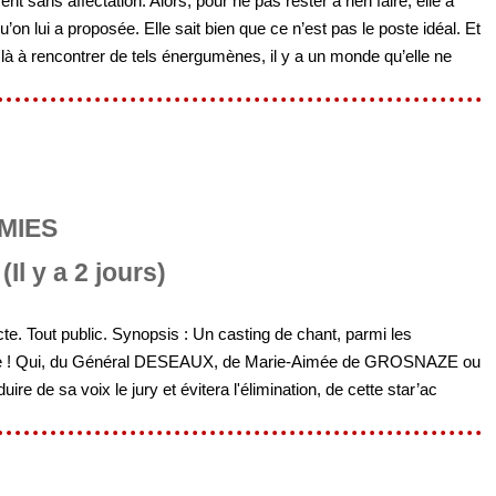
nt sans affectation. Alors, pour ne pas rester à rien faire, elle a
’on lui a proposée. Elle sait bien que ce n’est pas le poste idéal. Et
 là à rencontrer de tels énergumènes, il y a un monde qu’elle ne
MIES
(Il y a 2 jours)
e. Tout public. Synopsis : Un casting de chant, parmi les
aite ! Qui, du Général DESEAUX, de Marie-Aimée de GROSNAZE ou
 de sa voix le jury et évitera l'élimination, de cette star’ac