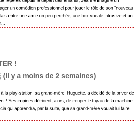
de repères depuis le départ des enfants, Jeanne imagine un
ger un comédien professionnel pour jouer le rôle de son "nouveau
. Mais entre une amie un peu perchée, une box vocale intrusive et un
...
ER !
(Il y a moins de 2 semaines)
à la play-station, sa grand-mère, Huguette, a décidé de la priver de
dent ! Ses copines décident, alors, de couper le tuyau de la machine
ia qui apprendra, par la suite, que sa grand-mère voulait lui faire