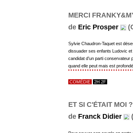
MERCI FRANKY&MY
de
Eric Prosper
(
Sylvie Chaudron-Taquet est déses
dissuader ses enfants Ludovic et C
candidat d’un parti conservateur po
quand elle peut mais est profond
COMÉDIE
2H 2F
ET SI C'ÉTAIT MOI ?
de
Franck Didier
(