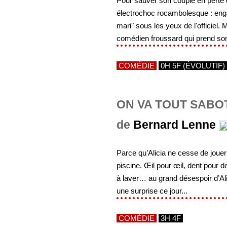
Pour sauver son couple en perte 
électrochoc rocambolesque : enga
mari" sous les yeux de l'officiel
comédien froussard qui prend son
COMÉDIE
0H 5F (ÉVOLUTIF)
ON VA TOUT SABOT
de
Bernard Lenne
Parce qu’Alicia ne cesse de jouer 
piscine. Œil pour œil, dent pour 
à laver… au grand désespoir d’Alic
une surprise ce jour...
COMÉDIE
3H 4F