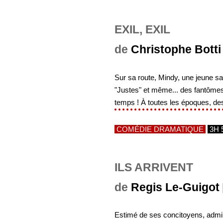
EXIL, EXIL
de
Christophe Botti
Sur sa route, Mindy, une jeune san
"Justes" et même... des fantômes !
temps ! À toutes les époques, des 
COMÉDIE DRAMATIQUE
3H 
ILS ARRIVENT
de
Regis Le-Guigot
Estimé de ses concitoyens, admir