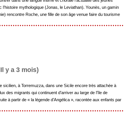
contrer dans une langue intime et chorale l’actualité des jeunes
c l’histoire mythologique (Jonas, le Leviathan). Younès, un gamin
ie) rencontre Roche, une fille de son âge venue faire du tourisme
Il y a 3 mois)
age sicilien, à Torremuzza, dans une Sicile encore très attachée à
flux des migrants qui continuent d’arriver au large de l’île de
ite à partir de « la légende d’Angélica », racontée aux enfants par