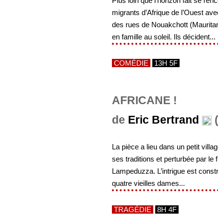
Plus loin que l’horizon fait se ren
migrants d’Afrique de l’Ouest ave
des rues de Nouakchott (Mauritan
en famille au soleil. Ils décident...
COMÉDIE
13H 5F
AFRICANE !
de
Eric Bertrand
(
La pièce a lieu dans un petit vill
ses traditions et perturbée par le 
Lampeduzza. L’intrigue est constru
quatre vieilles dames...
TRAGÉDIE
8H 4F