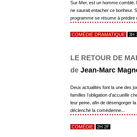
Sur-Mer, est un homme comblé. Ma
ne saurait entacher ce bonheur. Su
programme se résume à prédire u
COMÉDIE DRAMATIQUE
3H 
LE RETOUR DE MAR
de
Jean-Marc Magn
Deux actualités font la une des jo
familles l'obligation d'accueillir 
leur peine, afin de désengorger l
déclenché la comédienne...
COMÉDIE
2H 2F