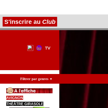
S'inscrire au
Club
Filtrer par genres
▼
AVIGNON
THÉÂTRE GIRASOLE