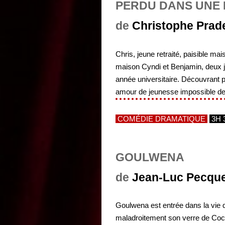
PERDU DANS UNE 
de
Christophe Prad
Chris, jeune retraité, paisible mai
maison Cyndi et Benjamin, deux j
année universitaire. Découvrant 
amour de jeunesse impossible de.
COMÉDIE DRAMATIQUE
3H 
GOULWENA
de
Jean-Luc Pecqu
Goulwena est entrée dans la vie d
maladroitement son verre de Coca s