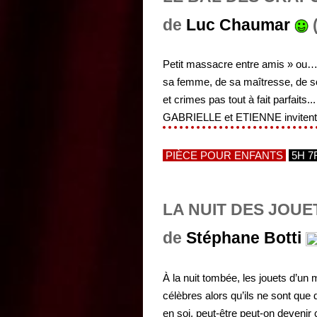
de
Luc Chaumar
(
Petit massacre entre amis » ou
sa femme, de sa maîtresse, de s
et crimes pas tout à fait parfaits
GABRIELLE et ETIENNE inviten
PIÈCE POUR ENFANTS
5H 7
LA NUIT DES JOU
de
Stéphane Botti
À la nuit tombée, les jouets d’un
célèbres alors qu’ils ne sont qu
en soi, peut-être peut-on devenir 