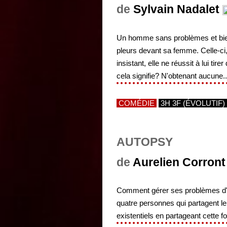
de
Sylvain Nadalet
Un homme sans problèmes et bien d
pleurs devant sa femme. Celle-ci
insistant, elle ne réussit à lui ti
cela signifie? N'obtenant aucune..
COMÉDIE
3H 3F (ÉVOLUTIF)
AUTOPSY
de
Aurelien Corront
Comment gérer ses problèmes d'e
quatre personnes qui partagent l
existentiels en partageant cette f