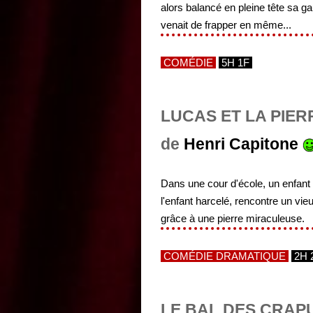
alors balancé en pleine tête sa ga
venait de frapper en même...
COMÉDIE
5H 1F
LUCAS ET LA PIE
de
Henri Capitone
Dans une cour d'école, un enfant 
l'enfant harcelé, rencontre un vie
grâce à une pierre miraculeuse.
COMÉDIE DRAMATIQUE
2H 
LE BAL DES CRAP