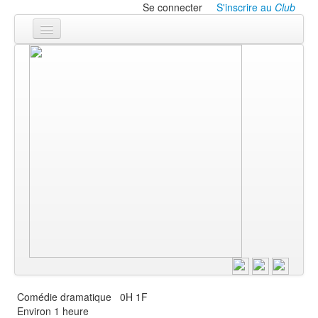
Se connecter
S'inscrire au
Club
Accueil
Les textes
À l'affiche
Les annonces
Le CLUB
Comédie dramatique
0H 1F
Environ 1 heure