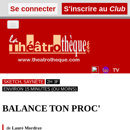
Se connecter
S'inscrire au
Club
ACCUEIL
LES TEXTES
À L'AFFICHE
SKETCH, SAYNÈTE
2H 3F
LES ANNONCES
ENVIRON 15 MINUTES (OU MOINS)
LE CLUB
BALANCE TON PROC'
de
Laure Mordray