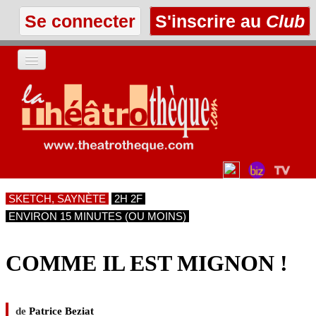
Se connecter
S'inscrire au
Club
ACCUEIL
LES TEXTES
À L'AFFICHE
SKETCH, SAYNÈTE
2H 2F
LES ANNONCES
ENVIRON 15 MINUTES (OU MOINS)
LE CLUB
COMME IL EST MIGNON !
de
Patrice Beziat