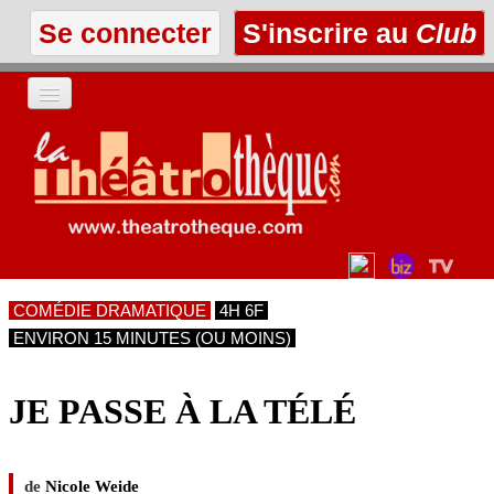
Se connecter
S'inscrire au
Club
ACCUEIL
LES TEXTES
À L'AFFICHE
COMÉDIE DRAMATIQUE
4H 6F
LES ANNONCES
ENVIRON 15 MINUTES (OU MOINS)
LE CLUB
JE PASSE À LA TÉLÉ
de
Nicole Weide