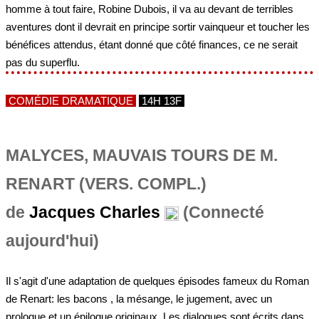
pas du superflu.
COMÉDIE DRAMATIQUE
14H 13F
MALYCES, MAUVAIS TOURS DE M.
RENART (VERS. COMPL.)
de
Jacques Charles
(Connecté
aujourd'hui)
Il s'agit d'une adaptation de quelques épisodes fameux du Roman
de Renart: les bacons , la mésange, le jugement, avec un
prologue et un épilogue originaux. Les dialogues sont écrits dans
un français contemporain émaillé de quelques tournures
anciennes.