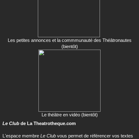
Les petites annonces et la commmunauté des Théâtronautes
(bientôt)
Le théâtre en vidéo (bientôt)
Le Club
de La Theatrotheque.com
L'espace membre
Le Club
vous permet de référencer vos textes
de théâtre, passer vos petites annonces, annoncer vos
spectacles, créer des liens avec d'autres membres (auteurs,
metteurs en scène, comédiens...) et bien plus encore !