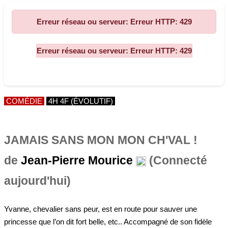
Erreur réseau ou serveur: Erreur HTTP: 429
COMÉDIE
4H 4F (ÉVOLUTIF)
JAMAIS SANS MON MON CH'VAL !
de
Jean-Pierre Mourice
(Connecté
aujourd'hui)
Yvanne, chevalier sans peur, est en route pour sauver une
princesse que l’on dit fort belle, etc.. Accompagné de son fidèle
homme à tout faire, Robine Dubois, il va au devant de terribles
aventures dont il devrait en principe sortir vainqueur et toucher les
bénéfices attendus, étant donné que côté finances, ce ne serait