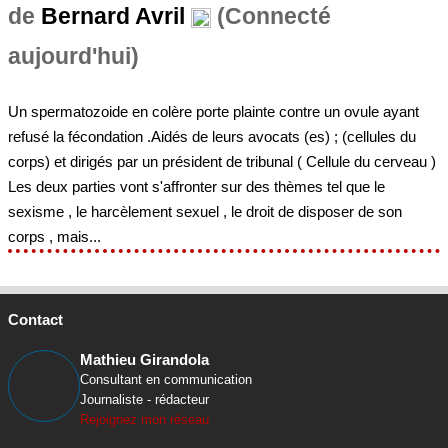
Un spermatozoide en colère porte plainte contre un ovule ayant
refusé la fécondation .Aidés de leurs avocats (es) ; (cellules du
corps) et dirigés par un président de tribunal ( Cellule du cerveau )
Les deux parties vont s'affronter sur des thèmes tel que le
sexisme , le harcèlement sexuel , le droit de disposer de son
corps , mais...
Contact
Mathieu Girandola
Consultant en communication
Journaliste - rédacteur
Rejoignez mon réseau
Association La Theatrotheque.com c§o Mathieu Girandola 35B
rue Marc-Riboud
La Closerie