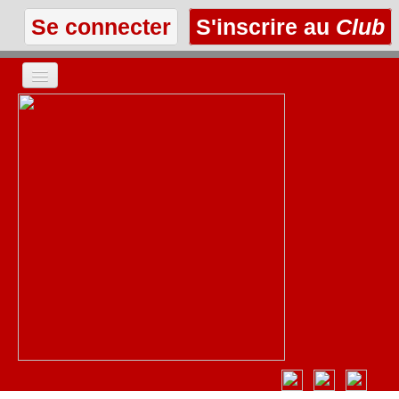
Se connecter
S'inscrire au
Club
ACCUEIL
LES TEXTES
À L'AFFICHE
LES ANNONCES
LE CLUB