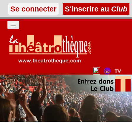
Se connecter
S'inscrire au
Club
ACCUEIL
LES TEXTES
À L'AFFICHE
LES ANNONCES
LE CLUB