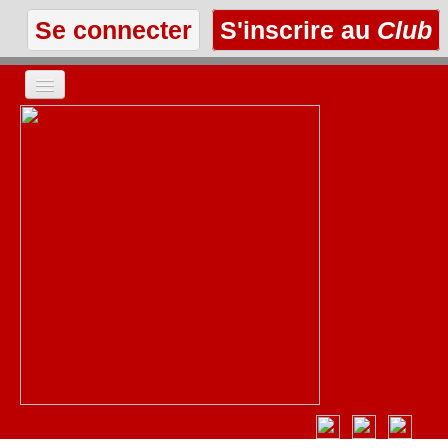
Se connecter
S'inscrire au
Club
ACCUEIL
LES TEXTES
À L'AFFICHE
LES ANNONCES
LE CLUB