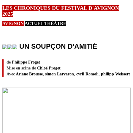
LES CHRONIQUES DU FESTIVAL D'AVIGNON
2025
AVIGNON
ACTUEL THÉÂTRE
UN SOUPÇON D'AMITIÉ
de
Philippe Froget
Mise en scène de
Chloé Froget
Avec
Ariane Brousse
,
simon Larvaron
,
cyril Romoli
,
philipp Weissert