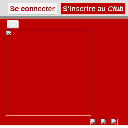
Se connecter
S'inscrire au
Club
ACCUEIL
LES TEXTES
À L'AFFICHE
LES ANNONCES
LE CLUB